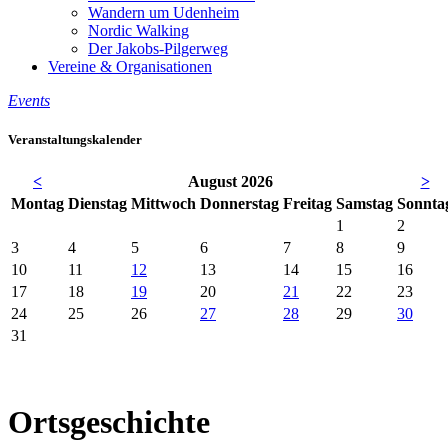
Wandern um Udenheim
Nordic Walking
Der Jakobs-Pilgerweg
Vereine & Organisationen
Events
Veranstaltungskalender
<
August 2026
>
Mo
ntag
Di
enstag
Mi
ttwoch
Do
nnerstag
Fr
eitag
Sa
mstag
So
nnta
1
2
3
4
5
6
7
8
9
10
11
12
13
14
15
16
17
18
19
20
21
22
23
24
25
26
27
28
29
30
31
Ortsgeschichte